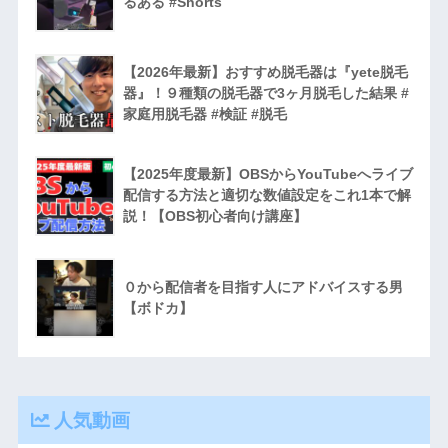
るある #Shorts
【2026年最新】おすすめ脱毛器は『yete脱毛
器』！９種類の脱毛器で3ヶ月脱毛した結果 #
家庭用脱毛器 #検証 #脱毛
【2025年度最新】OBSからYouTubeへライブ
配信する方法と適切な数値設定をこれ1本で解
説！【OBS初心者向け講座】
０から配信者を目指す人にアドバイスする男
【ボドカ】
人気動画