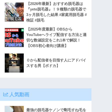
【2026年最新】おすすめ脱毛器は
『yete脱毛器』！９種類の脱毛器で
3ヶ月脱毛した結果 #家庭用脱毛器 #
検証 #脱毛
【2025年度最新】OBSから
YouTubeへライブ配信する方法と適
切な数値設定をこれ1本で解説！
【OBS初心者向け講座】
０から配信者を目指す人にアドバイ
スする男【ボドカ】
人気動画
最強の脱毛器ケノンで剛毛すね毛を