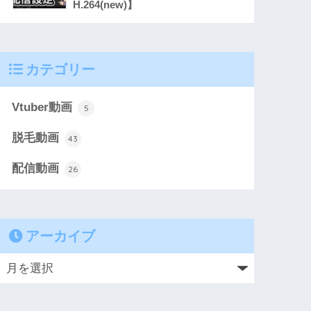
H.264(new)】
カテゴリー
Vtuber動画
5
脱毛動画
43
配信動画
26
アーカイブ