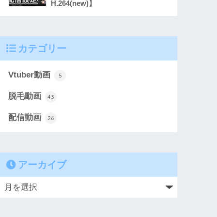
H.264(new)】
カテゴリー
Vtuber動画
5
脱毛動画
43
配信動画
26
アーカイブ