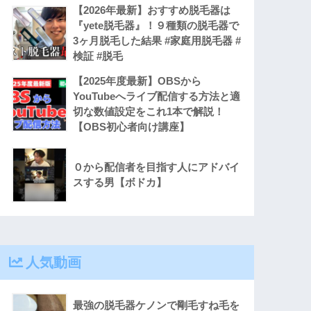
【2026年最新】おすすめ脱毛器は
『yete脱毛器』！９種類の脱毛器で
3ヶ月脱毛した結果 #家庭用脱毛器 #
検証 #脱毛
【2025年度最新】OBSから
YouTubeへライブ配信する方法と適
切な数値設定をこれ1本で解説！
【OBS初心者向け講座】
０から配信者を目指す人にアドバイ
スする男【ボドカ】
人気動画
最強の脱毛器ケノンで剛毛すね毛を