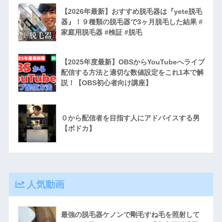
【2026年最新】おすすめ脱毛器は『yete脱毛
器』！９種類の脱毛器で3ヶ月脱毛した結果 #
家庭用脱毛器 #検証 #脱毛
【2025年度最新】OBSからYouTubeへライブ
配信する方法と適切な数値設定をこれ1本で解
説！【OBS初心者向け講座】
０から配信者を目指す人にアドバイスする男
【ボドカ】
人気動画
最強の脱毛器ケノンで剛毛すね毛を照射して