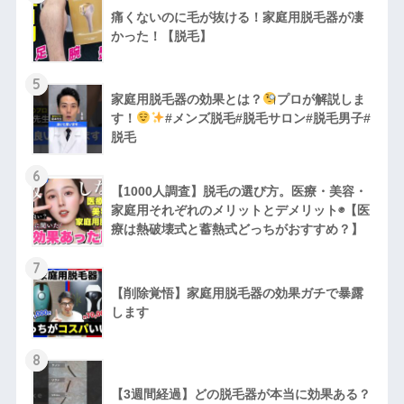
痛くないのに毛が抜ける！家庭用脱毛器が凄
かった！【脱毛】
5
家庭用脱毛器の効果とは？
プロが解説しま
す！
#メンズ脱毛#脱毛サロン#脱毛男子#
脱毛
6
【1000人調査】脱毛の選び方。医療・美容・
家庭用それぞれのメリットとデメリット◉【医
療は熱破壊式と蓄熱式どっちがおすすめ？】
7
【削除覚悟】家庭用脱毛器の効果ガチで暴露
します
8
【3週間経過】どの脱毛器が本当に効果ある？