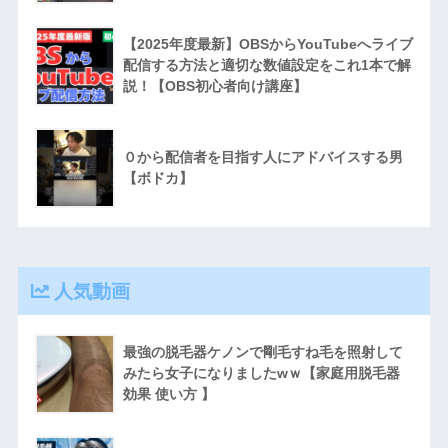
【2025年度最新】OBSからYouTubeへライブ
配信する方法と適切な数値設定をこれ1本で解
説！【OBS初心者向け講座】
０から配信者を目指す人にアドバイスする男
【ボドカ】
人気動画
最強の脱毛器ケノンで剛毛すね毛を照射して
みたら女子になりましたwｗ【家庭用脱毛器
効果 使い方 】