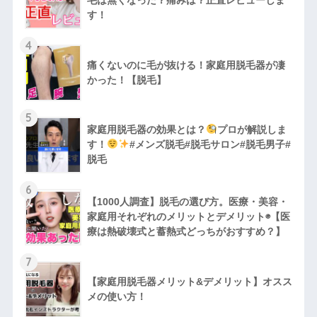
す！
4
痛くないのに毛が抜ける！家庭用脱毛器が凄
かった！【脱毛】
5
家庭用脱毛器の効果とは？
プロが解説しま
す！
#メンズ脱毛#脱毛サロン#脱毛男子#
脱毛
6
【1000人調査】脱毛の選び方。医療・美容・
家庭用それぞれのメリットとデメリット◉【医
療は熱破壊式と蓄熱式どっちがおすすめ？】
7
【家庭用脱毛器メリット&デメリット】オスス
メの使い方！