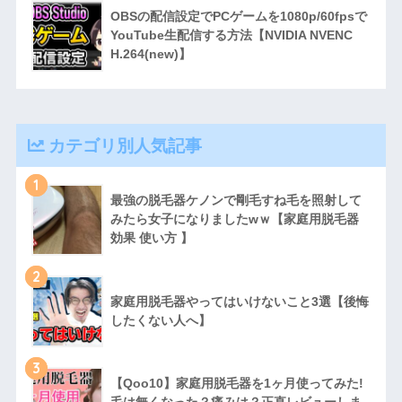
OBSの配信設定でPCゲームを1080p/60fpsで
YouTube生配信する方法【NVIDIA NVENC
H.264(new)】
カテゴリ別人気記事
1
最強の脱毛器ケノンで剛毛すね毛を照射して
みたら女子になりましたwｗ【家庭用脱毛器
効果 使い方 】
2
家庭用脱毛器やってはいけないこと3選【後悔
したくない人へ】
3
【Qoo10】家庭用脱毛器を1ヶ月使ってみた!
毛は無くなった？痛みは？正直レビューしま