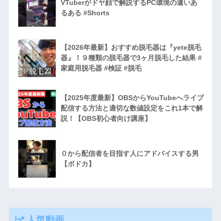
VTuberがドヤ顔で解説するPC環境の違いあ
るある #Shorts
【2026年最新】おすすめ脱毛器は『yete脱毛
器』！９種類の脱毛器で3ヶ月脱毛した結果 #
家庭用脱毛器 #検証 #脱毛
【2025年度最新】OBSからYouTubeへライブ
配信する方法と適切な数値設定をこれ1本で解
説！【OBS初心者向け講座】
０から配信者を目指す人にアドバイスする男
【ボドカ】
人気動画